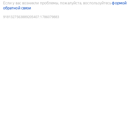
Если у вас возникли проблемы, пожалуйста, воспользуйтесь
формой
обратной связи
9181327563889205407
:
1786079883